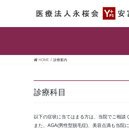
コ
ナ
ン
ビ
テ
ゲ
ン
ー
ツ
シ
へ
ョ
ス
ン
キ
に
ッ
移
HOME
診療案内
プ
動
診療科目
以下の症状に当てはまる方は、当院でご相談
また、AGA(男性型脱毛症)、美容点滴も当院