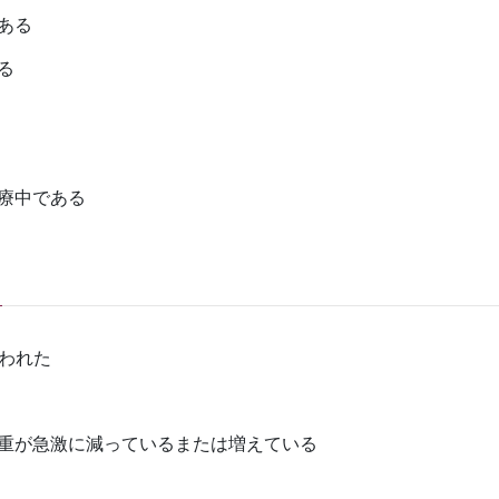
ある
る
療中である
言われた
重が急激に減っているまたは増えている