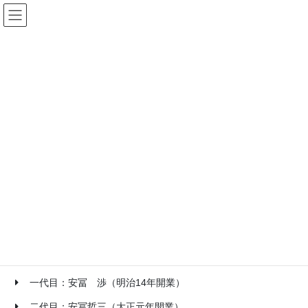
コ
ナ
ン
ビ
テ
ゲ
ン
ー
当院について
ツ
シ
へ
ョ
ス
ン
HOME
当院について
キ
に
ッ
移
プ
動
沿革
安富医院は、明治14年に安冨渉により常滑市大野町に開院し、約
140年に渡り地域医療に貢献して参りました。
平成9年に四代目が大野町の安富医院を、令和2年に五代目が本郷
安富クリニックを改修致しました。
一代目：安冨 渉（明治14年開業）
二代目：安冨哲三（大正元年開業）