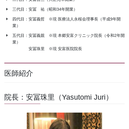
三代目：安冨 祐（昭和34年開業）
四代目：安冨義哲 ※現 医療法人永桜会理事長（平成9年開
業）
五代目：安冨義親 ※現 本郷安富クリニック院長（令和2年開
業）
安冨珠里 ※現 安富医院院長
医師紹介
院長：安冨珠里（Yasutomi Juri）