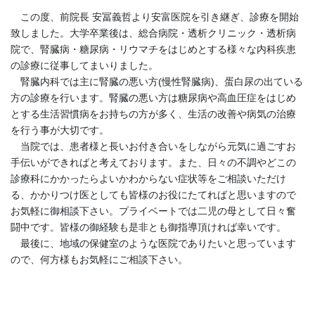
この度、前院長 安冨義哲より安富医院を引き継ぎ、診療を開始
致しました。大学卒業後は、総合病院・透析クリニック・透析病
院で、腎臓病・糖尿病・リウマチをはじめとする様々な内科疾患
の診療に従事してまいりました。
腎臓内科では主に腎臓の悪い方(慢性腎臓病)、蛋白尿の出ている
方の診療を行います。腎臓の悪い方は糖尿病や高血圧症をはじめ
とする生活習慣病をお持ちの方が多く、生活の改善や病気の治療
を行う事が大切です。
当院では、患者様と長いお付き合いをしながら元気に過ごすお
手伝いができればと考えております。また、日々の不調やどこの
診療科にかかったらよいかわからない症状等をご相談いただけ
る、かかりつけ医としても皆様のお役にたてればと思いますので
お気軽に御相談下さい。プライベートでは二児の母として日々奮
闘中です。皆様の御経験も是非とも御指導頂ければ幸いです。
最後に、地域の保健室のような医院でありたいと思っています
ので、何方様もお気軽にご相談下さい。